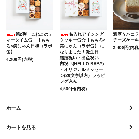
第2弾！こねこのテ
名入れアイシング
濃厚☆バニラ
ィータイム缶 【もも
クッキー缶☆【ももろ×
チーズケーキ
ろ×笑にゃん日和コラボ
笑にゃんコラボ缶】 に
2,400円(内税
缶】
なりました！誕生日・
結婚祝い・出産祝い・
4,200円(内税)
内祝い(HELLO BABY)
・オリジナルメッセー
ジ(20文字以内）ラッピ
ング込み
4,500円(内税)
ホーム
カートを見る