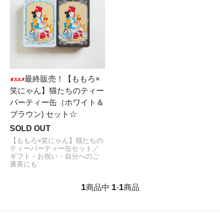
最終販売！【ももろ×
笑にゃん】猫たちのティー
パーティー缶（ホワイト＆
ブラウン) セット☆
SOLD OUT
【ももろ×笑にゃん】猫たちの
ティーパーティー缶セット／
ギフト・お祝い・自分へのご
褒美にも
1
1
1
商品中
-
商品